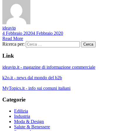
ideavip
4 Febbraio 2020
4 Febbraio 2020
Read More
Ricerca per:
Link
ideavip.it - magazine di informazione commerciale
k2o.it - news dal mondo del b2b
MyTopics.it - info sui comuni italiani
Categorie
Edilizia
Industria
Moda & Design
Salute & Benessere