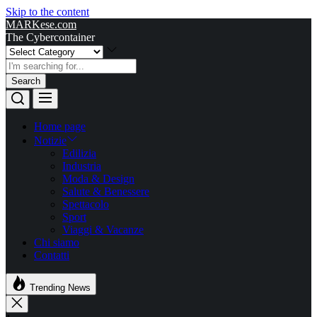
Skip to the content
MARKese.com
The Cybercontainer
Search
Home page
Notizie
Edilizia
Industria
Moda & Design
Salute & Benessere
Spettacolo
Sport
Viaggi & Vacanze
Chi siamo
Contatti
Trending News